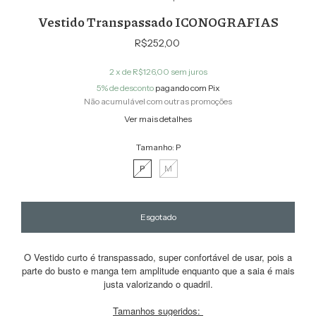
Vestido Transpassado ICONOGRAFIAS
R$252,00
2
x de
R$126,00
sem juros
5% de desconto
pagando com Pix
Não acumulável com outras promoções
Ver mais detalhes
Tamanho:
P
P
M
O Vestido curto é transpassado, super confortável de usar, pois a
parte do busto e manga tem amplitude enquanto que a saia é mais
justa valorizando o quadril.
Tamanhos sugeridos: