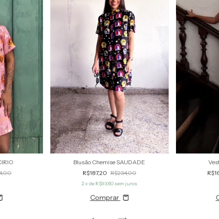
Blusão Chemise SAUDADE
CIRIO
Ves
R$187,20
R$234,00
4,00
R$1
2
x de
R$93,60
sem juros
Comprar