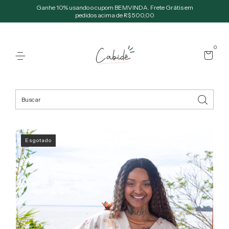
Ganhe 10% usando o cupom BEMVINDA. Frete Grátis em
pedidos acima de R$ 500,00
0
Esgotado