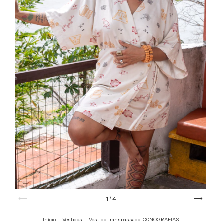
1
/
4
Início
.
Vestidos
.
Vestido Transpassado ICONOGRAFIAS