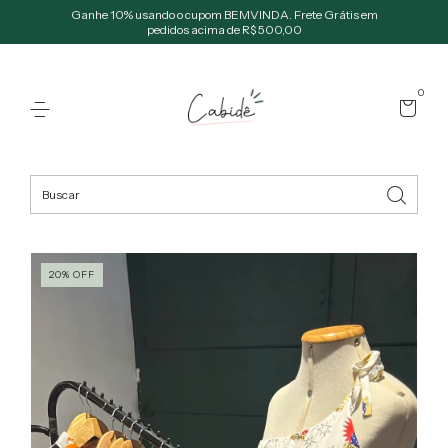
Ganhe 10% usando o cupom BEMVINDA. Frete Grátis em
pedidos acima de R$ 500,00
0
20
%
OFF