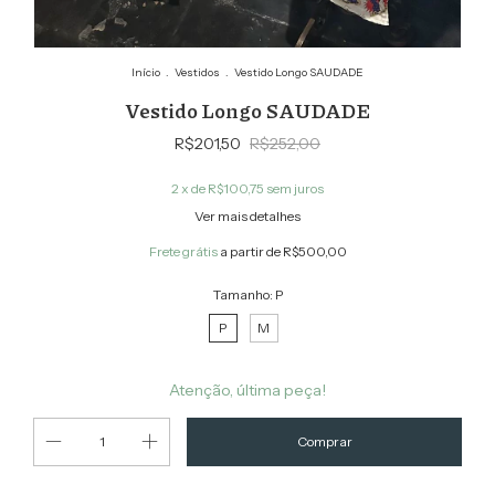
Início
.
Vestidos
.
Vestido Longo SAUDADE
Vestido Longo SAUDADE
R$201,50
R$252,00
2
x de
R$100,75
sem juros
Ver mais detalhes
Frete grátis
a partir de
R$500,00
Tamanho:
P
P
M
Atenção, última peça!