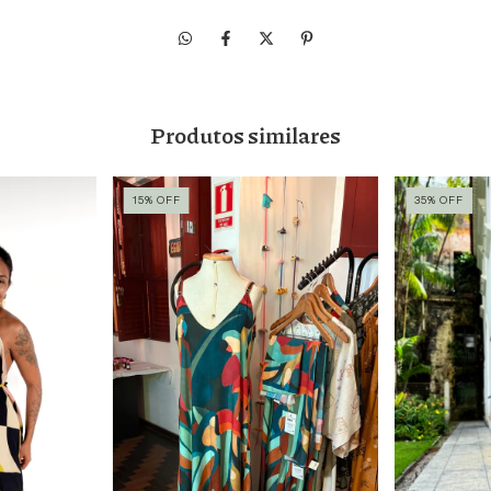
Produtos similares
15
%
OFF
35
%
OFF