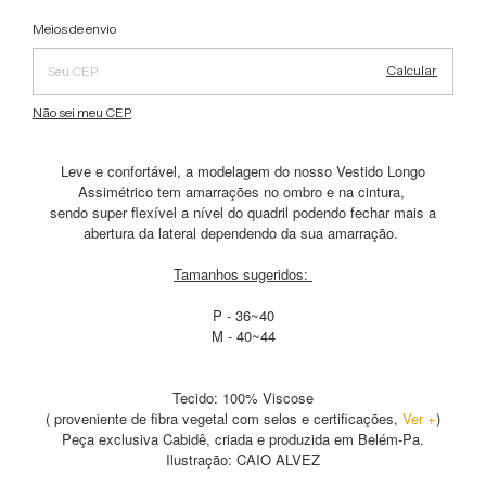
Alterar CEP
Entregas para o CEP:
Meios de envio
Calcular
Não sei meu CEP
Leve e confortável, a modelagem do nosso Vestido Longo
Assimétrico tem amarrações no ombro e na cintura,
sendo super flexível a nível do quadril podendo fechar mais a
abertura da lateral dependendo da sua amarração.
Tamanhos sugeridos:
P - 36~40
M - 40~44
Tecido: 100% Viscose
( proveniente de fibra vegetal com selos e certificações,
Ver +
)
Peça exclusiva Cabidê, criada e produzida em Belém-Pa.
Ilustração: CAIO ALVEZ