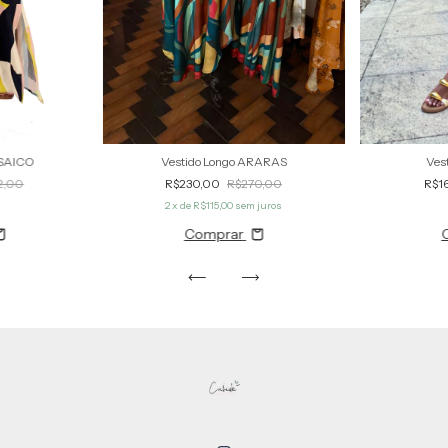
OSAICO
Vestido Longo ARARAS
Ves
2,00
R$230,00
R$270,00
R$1
2
x de
R$115,00
sem juros
Comprar