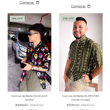
Comprar
Comprar
28
%
OFF
21
%
OFF
Camisa de Botão SAUDADE
Camisa de Botão RUPESTRE
(preta)
(verde musgo)
R$159,90
R$222,00
R$175,00
R$222,00