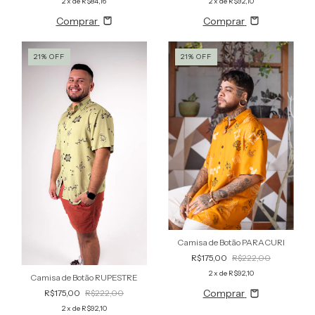
2
x de
R$84,16
2
x de
R$92,10
Comprar
Comprar
21
%
OFF
21
%
OFF
Camisa de Botão PARACURI
R$175,00
R$222,00
2
x de
R$92,10
Camisa de Botão RUPESTRE
Comprar
R$175,00
R$222,00
2
x de
R$92,10