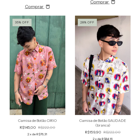
Comprar
Comprar
35
%
OFF
28
%
OFF
Camisa de Botão CIRIO
Camisa de Botão SAUDADE
(branca)
R$145,00
R$222,00
R$159,90
R$222,00
2
x de
R$76,31
2
x de
R$84,16