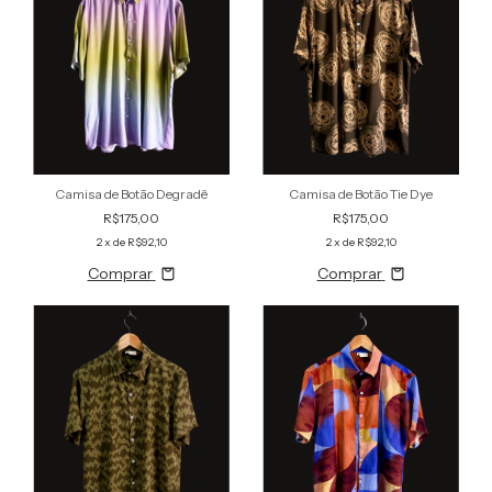
Camisa de Botão Degradê
Camisa de Botão Tie Dye
R$175,00
R$175,00
2
x de
R$92,10
2
x de
R$92,10
Comprar
Comprar