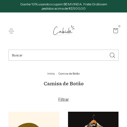
Ganhe 10% usando o cupom BEMVINDA. Frete Grátis em
pedidos acima de R$ 500,00
0
Início
.
Camisa de Botão
Camisa de Botão
Filtrar