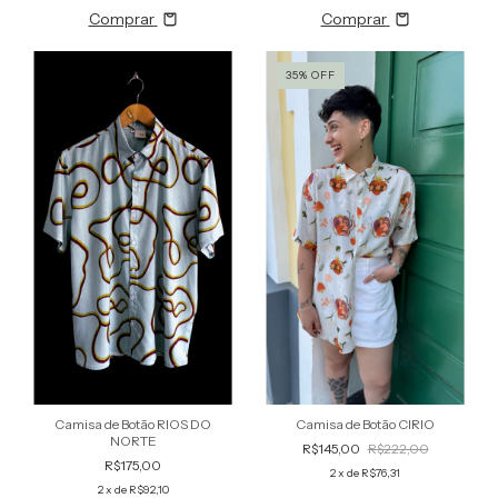
Comprar
Comprar
35
%
OFF
Camisa de Botão RIOS DO
Camisa de Botão CIRIO
NORTE
R$145,00
R$222,00
R$175,00
2
x de
R$76,31
2
x de
R$92,10