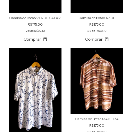
Camisa de Botão VERDE SAFARI
Camisa de Botão AZUL
R$175,00
R$175,00
2
x de
R$92,10
2
x de
R$92,10
Comprar
Comprar
Camisa de Botão MADEIRA
R$175,00
2
x de
R$92,10