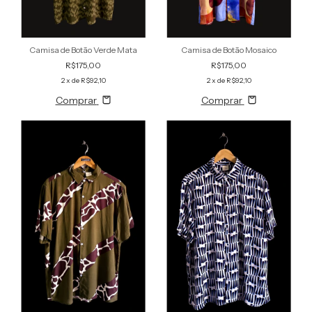
Camisa de Botão Verde Mata
Camisa de Botão Mosaico
R$175,00
R$175,00
2
x de
R$92,10
2
x de
R$92,10
Comprar
Comprar