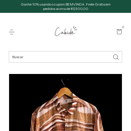
Ganhe 10% usando o cupom BEMVINDA. Frete Grátis em
pedidos acima de R$ 500,00
0