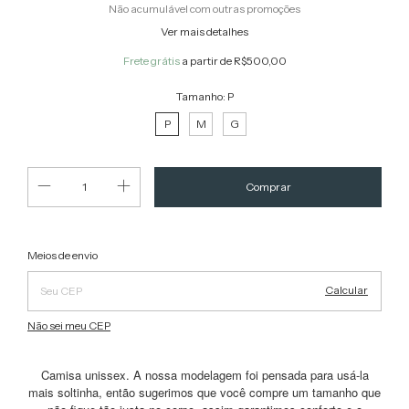
Não acumulável com outras promoções
Ver mais detalhes
Frete grátis
a partir de
R$500,00
Tamanho:
P
P
M
G
Alterar CEP
Entregas para o CEP:
Meios de envio
Calcular
Não sei meu CEP
Camisa unissex. A nossa modelagem foi pensada para usá-la
mais soltinha, então sugerimos que você compre um tamanho que