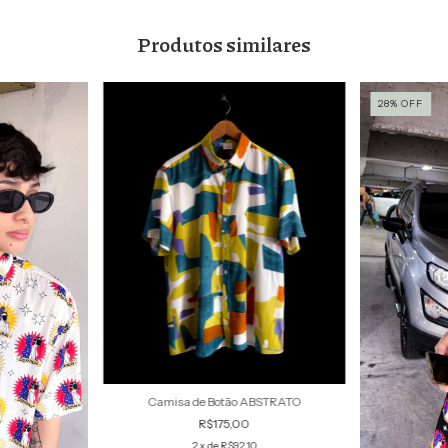
Produtos similares
28
%
OFF
Camisa de Botão ABSTRATO
R$175,00
2
x de
R$92,10