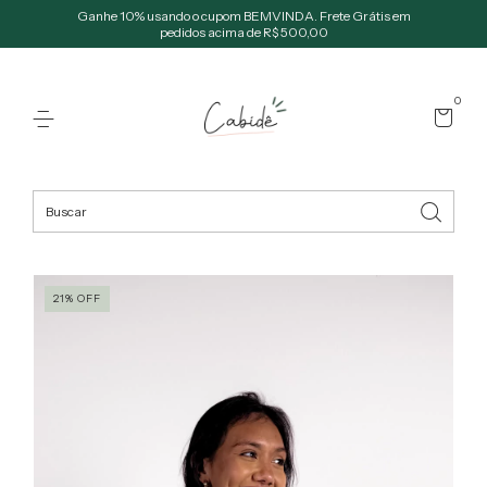
Ganhe 10% usando o cupom BEMVINDA. Frete Grátis em
pedidos acima de R$ 500,00
0
21
%
OFF