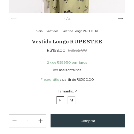
1
/
4
Início
.
Vestidos
.
Vestido Longo RUPESTRE
Vestido Longo RUPESTRE
R$199,00
R$252,00
2
x de
R$99,50
sem juros
Ver mais detalhes
Frete grátis
a partir de
R$500,00
Tamanho:
P
P
M