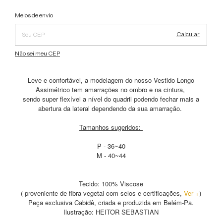
Alterar CEP
Entregas para o CEP:
Meios de envio
Calcular
Não sei meu CEP
Leve e confortável, a modelagem do nosso Vestido Longo
Assimétrico tem amarrações no ombro e na cintura,
sendo super flexível a nível do quadril podendo fechar mais a
abertura da lateral dependendo da sua amarração.
Tamanhos sugeridos:
P - 36~40
M - 40~44
Tecido: 100% Viscose
( proveniente de fibra vegetal com selos e certificações,
Ver +
)
Peça exclusiva Cabidê, criada e produzida em Belém-Pa.
Ilustração: HEITOR SEBASTIAN